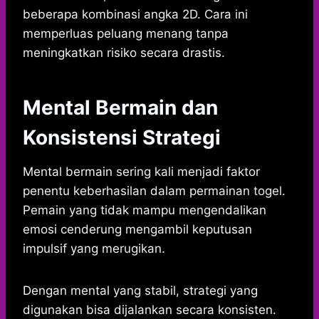
beberapa kombinasi angka 2D. Cara ini
memperluas peluang menang tanpa
meningkatkan risiko secara drastis.
Mental Bermain dan
Konsistensi Strategi
Mental bermain sering kali menjadi faktor
penentu keberhasilan dalam permainan togel.
Pemain yang tidak mampu mengendalikan
emosi cenderung mengambil keputusan
impulsif yang merugikan.
Dengan mental yang stabil, strategi yang
digunakan bisa dijalankan secara konsisten.