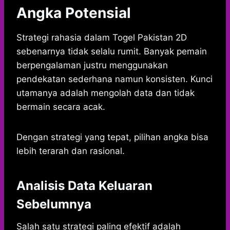
Angka Potensial
Strategi rahasia dalam Togel Pakistan 2D
sebenarnya tidak selalu rumit. Banyak pemain
berpengalaman justru menggunakan
pendekatan sederhana namun konsisten. Kunci
utamanya adalah mengolah data dan tidak
bermain secara acak.
Dengan strategi yang tepat, pilihan angka bisa
lebih terarah dan rasional.
Analisis Data Keluaran
Sebelumnya
Salah satu strategi paling efektif adalah