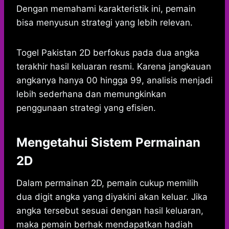
Dengan memahami karakteristik ini, pemain
bisa menyusun strategi yang lebih relevan.
Togel Pakistan 2D berfokus pada dua angka
terakhir hasil keluaran resmi. Karena jangkauan
angkanya hanya 00 hingga 99, analisis menjadi
lebih sederhana dan memungkinkan
penggunaan strategi yang efisien.
Mengetahui Sistem Permainan
2D
Dalam permainan 2D, pemain cukup memilih
dua digit angka yang diyakini akan keluar. Jika
angka tersebut sesuai dengan hasil keluaran,
maka pemain berhak mendapatkan hadiah