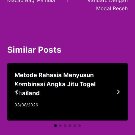
Macau Bagi Pemula
Vanuatu Dengan
Modal Receh
Similar Posts
Metode Rahasia Menyusun
Kombinasi Angka Jitu Togel
Thailand
03/08/2026