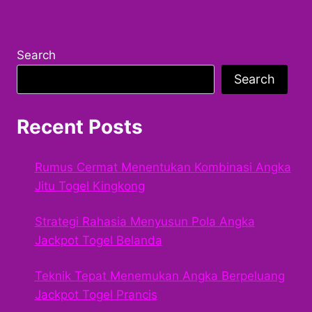
Search
Search
Recent Posts
Rumus Cermat Menentukan Kombinasi Angka
Jitu Togel Kingkong
Strategi Rahasia Menyusun Pola Angka
Jackpot Togel Belanda
Teknik Tepat Menemukan Angka Berpeluang
Jackpot Togel Prancis