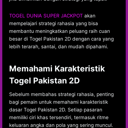
TOGEL DUNIA SUPER JACKPOT
akan
mempelajari strategi rahasia yang bisa
membantu meningkatkan peluang raih cuan
besar di Togel Pakistan 2D dengan cara yang
lebih terarah, santai, dan mudah dipahami.
Memahami Karakteristik
Togel Pakistan 2D
Sebelum membahas strategi rahasia, penting
bagi pemain untuk memahami karakteristik
dasar Togel Pakistan 2D. Setiap pasaran
memiliki ciri khas tersendiri, termasuk ritme
keluaran angka dan pola yang sering muncul.