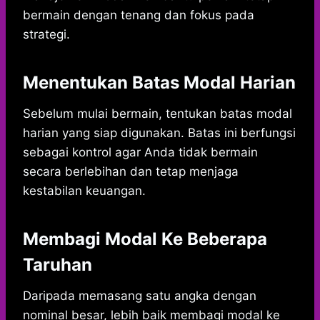
bermain dengan tenang dan fokus pada
strategi.
Menentukan Batas Modal Harian
Sebelum mulai bermain, tentukan batas modal
harian yang siap digunakan. Batas ini berfungsi
sebagai kontrol agar Anda tidak bermain
secara berlebihan dan tetap menjaga
kestabilan keuangan.
Membagi Modal Ke Beberapa
Taruhan
Daripada memasang satu angka dengan
nominal besar, lebih baik membagi modal ke