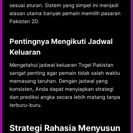
sesuai aturan. Sistem yang simpel ini menjadi
alasan utama banyak pemain memilih pasaran
Pakistan 2D.
Pentingnya Mengikuti Jadwal
Keluaran
Mengetahui jadwal keluaran Togel Pakistan
sangat penting agar pemain tidak salah waktu
memasang taruhan. Dengan jadwal yang
konsisten, Anda dapat menyiapkan strategi
dan prediksi angka secara lebih matang tanpa
terburu-buru.
Strategi Rahasia Menyusun