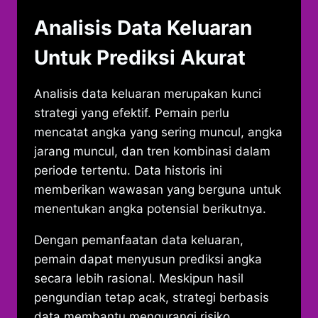
Analisis Data Keluaran
Untuk Prediksi Akurat
Analisis data keluaran merupakan kunci
strategi yang efektif. Pemain perlu
mencatat angka yang sering muncul, angka
jarang muncul, dan tren kombinasi dalam
periode tertentu. Data historis ini
memberikan wawasan yang berguna untuk
menentukan angka potensial berikutnya.
Dengan pemanfaatan data keluaran,
pemain dapat menyusun prediksi angka
secara lebih rasional. Meskipun hasil
pengundian tetap acak, strategi berbasis
data membantu mengurangi risiko