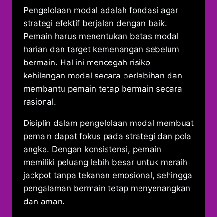
Pengelolaan modal adalah fondasi agar
strategi efektif berjalan dengan baik.
Pemain harus menentukan batas modal
harian dan target kemenangan sebelum
bermain. Hal ini mencegah risiko
kehilangan modal secara berlebihan dan
membantu pemain tetap bermain secara
rasional.
Disiplin dalam pengelolaan modal membuat
pemain dapat fokus pada strategi dan pola
angka. Dengan konsistensi, pemain
memiliki peluang lebih besar untuk meraih
jackpot tanpa tekanan emosional, sehingga
pengalaman bermain tetap menyenangkan
dan aman.