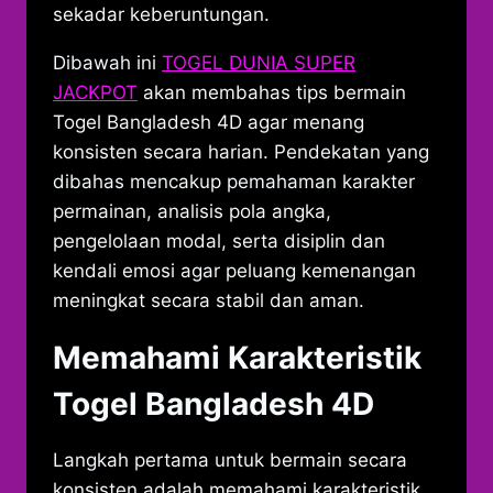
sekadar keberuntungan.
Dibawah ini
TOGEL DUNIA SUPER
JACKPOT
akan membahas tips bermain
Togel Bangladesh 4D agar menang
konsisten secara harian. Pendekatan yang
dibahas mencakup pemahaman karakter
permainan, analisis pola angka,
pengelolaan modal, serta disiplin dan
kendali emosi agar peluang kemenangan
meningkat secara stabil dan aman.
Memahami Karakteristik
Togel Bangladesh 4D
Langkah pertama untuk bermain secara
konsisten adalah memahami karakteristik