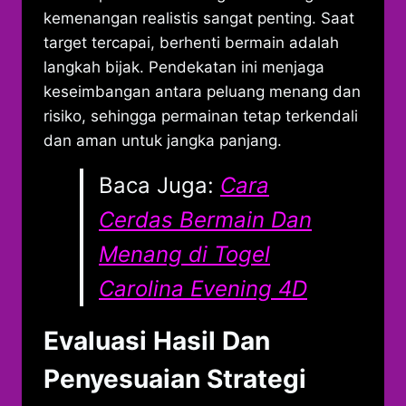
kemenangan realistis sangat penting. Saat
target tercapai, berhenti bermain adalah
langkah bijak. Pendekatan ini menjaga
keseimbangan antara peluang menang dan
risiko, sehingga permainan tetap terkendali
dan aman untuk jangka panjang.
Baca Juga:
Cara
Cerdas Bermain Dan
Menang di Togel
Carolina Evening 4D
Evaluasi Hasil Dan
Penyesuaian Strategi