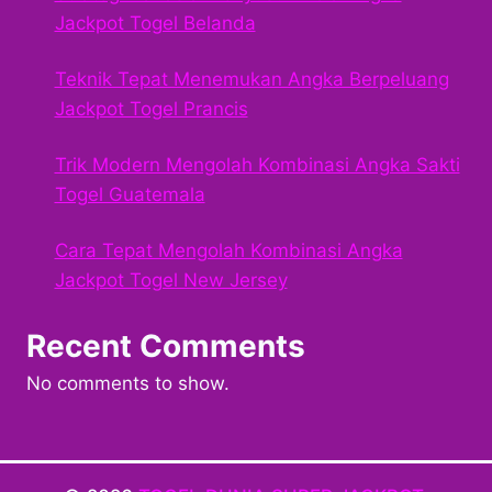
Jackpot Togel Belanda
Teknik Tepat Menemukan Angka Berpeluang
Jackpot Togel Prancis
Trik Modern Mengolah Kombinasi Angka Sakti
Togel Guatemala
Cara Tepat Mengolah Kombinasi Angka
Jackpot Togel New Jersey
Recent Comments
No comments to show.