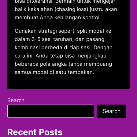
bisa ditoleransi. Bermain untuk mengejar
balik kekalahan (chasing loss) justru akan
membuat Anda kehilangan kontrol.
Gunakan strategi seperti split modal ke
dalam 3-5 sesi taruhan, dan pasang
kombinasi berbeda di tiap sesi. Dengan
cara ini, Anda tetap bisa menjangkau
beberapa pola angka tanpa membuang
semua modal di satu tembakan.
Search
Search
Recent Posts