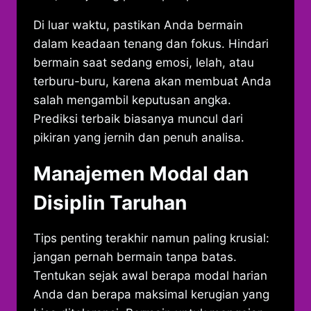
Di luar waktu, pastikan Anda bermain
dalam keadaan tenang dan fokus. Hindari
bermain saat sedang emosi, lelah, atau
terburu-buru, karena akan membuat Anda
salah mengambil keputusan angka.
Prediksi terbaik biasanya muncul dari
pikiran yang jernih dan penuh analisa.
Manajemen Modal dan
Disiplin Taruhan
Tips penting terakhir namun paling krusial:
jangan pernah bermain tanpa batas.
Tentukan sejak awal berapa modal harian
Anda dan berapa maksimal kerugian yang