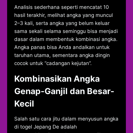
Analisis sederhana seperti mencatat 10
hasil terakhir, melihat angka yang muncul
2–3 kali, serta angka yang belum keluar
sama sekali selama seminggu bisa menjadi
dasar dalam membentuk kombinasi angka.
Angka panas bisa Anda andalkan untuk
taruhan utama, sementara angka dingin
cocok untuk “cadangan kejutan”.
Kombinasikan Angka
Genap-Ganjil dan Besar-
Kecil
Salah satu cara jitu dalam menyusun angka
di togel Jepang De adalah