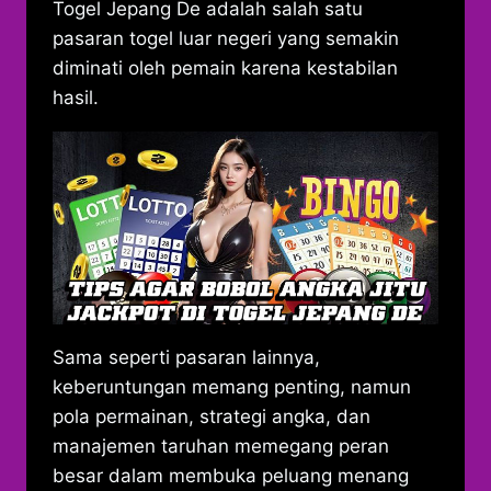
Togel Jepang De adalah salah satu
pasaran togel luar negeri yang semakin
diminati oleh pemain karena kestabilan
hasil.
Sama seperti pasaran lainnya,
keberuntungan memang penting, namun
pola permainan, strategi angka, dan
manajemen taruhan memegang peran
besar dalam membuka peluang menang