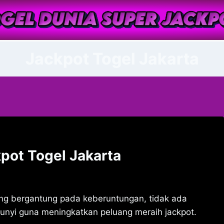
Jackpot Togel Jakarta
pot Togel Jakarta
ang bergantung pada keberuntungan, tidak ada
unyi guna meningkatkan peluang meraih jackpot.