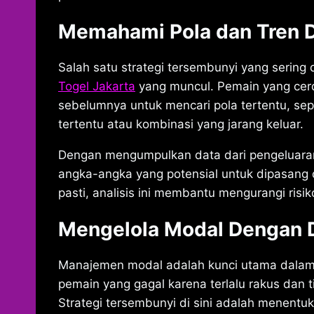
Memahami Pola dan Tren D
Salah satu strategi tersembunyi yang sering
Togel Jakarta
yang muncul. Pemain yang cer
sebelumnya untuk mencari pola tertentu, sep
tertentu atau kombinasi yang jarang keluar.
Dengan mengumpulkan data dari pengeluaran 
angka-angka yang potensial untuk dipasang d
pasti, analisis ini membantu mengurangi ri
Mengelola Modal Dengan Di
Manajemen modal adalah kunci utama dalam 
pemain yang gagal karena terlalu rakus dan
Strategi tersembunyi di sini adalah menent