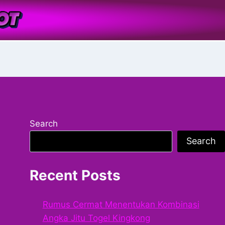
Search
Search
Recent Posts
Rumus Cermat Menentukan Kombinasi
Angka Jitu Togel Kingkong