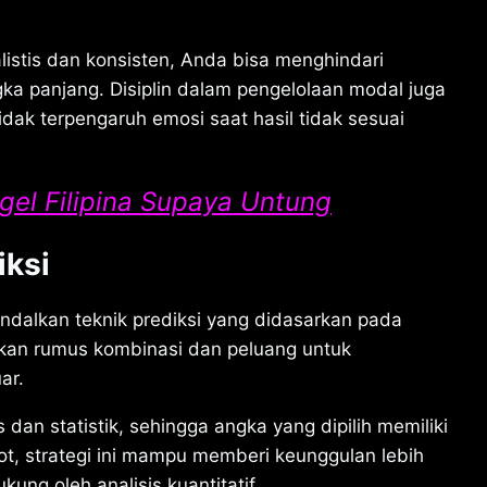
istis dan konsisten, Anda bisa menghindari
ka panjang. Disiplin dalam pengelolaan modal juga
ak terpengaruh emosi saat hasil tidak sesuai
gel Filipina Supaya Untung
iksi
ndalkan teknik prediksi yang didasarkan pada
kan rumus kombinasi dan peluang untuk
ar.
 dan statistik, sehingga angka yang dipilih memiliki
ot, strategi ini mampu memberi keunggulan lebih
ung oleh analisis kuantitatif.