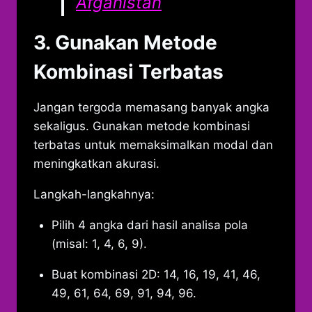
Afganistan
3. Gunakan Metode
Kombinasi Terbatas
Jangan tergoda memasang banyak angka
sekaligus. Gunakan metode kombinasi
terbatas untuk memaksimalkan modal dan
meningkatkan akurasi.
Langkah-langkahnya:
Pilih 4 angka dari hasil analisa pola
(misal: 1, 4, 6, 9).
Buat kombinasi 2D: 14, 16, 19, 41, 46,
49, 61, 64, 69, 91, 94, 96.