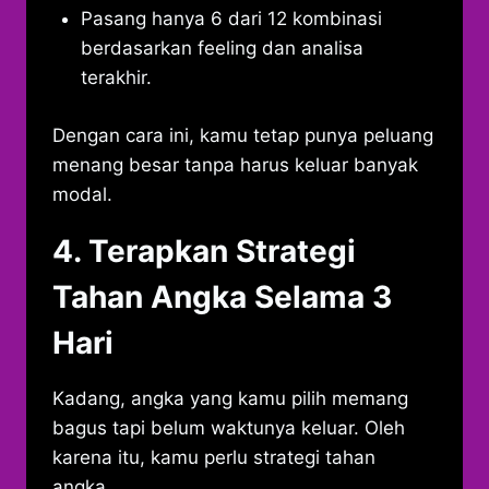
Pasang hanya 6 dari 12 kombinasi
berdasarkan feeling dan analisa
terakhir.
Dengan cara ini, kamu tetap punya peluang
menang besar tanpa harus keluar banyak
modal.
4. Terapkan Strategi
Tahan Angka Selama 3
Hari
Kadang, angka yang kamu pilih memang
bagus tapi belum waktunya keluar. Oleh
karena itu, kamu perlu strategi tahan
angka.