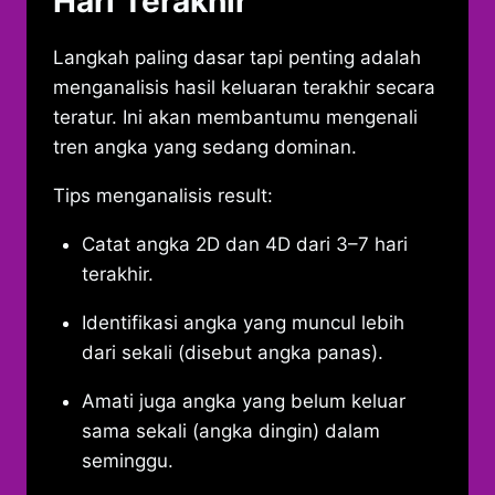
Hari Terakhir
Langkah paling dasar tapi penting adalah
menganalisis hasil keluaran terakhir secara
teratur. Ini akan membantumu mengenali
tren angka yang sedang dominan.
Tips menganalisis result:
Catat angka 2D dan 4D dari 3–7 hari
terakhir.
Identifikasi angka yang muncul lebih
dari sekali (disebut angka panas).
Amati juga angka yang belum keluar
sama sekali (angka dingin) dalam
seminggu.