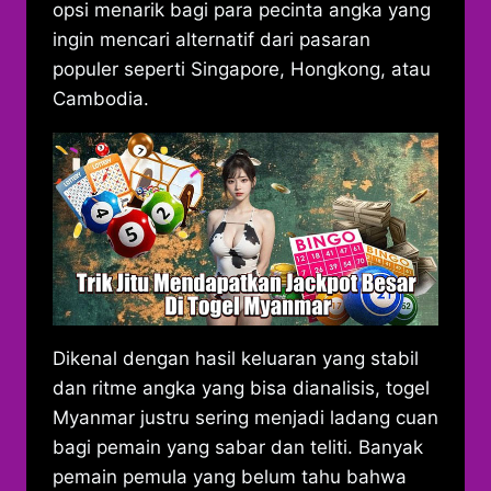
opsi menarik bagi para pecinta angka yang
ingin mencari alternatif dari pasaran
populer seperti Singapore, Hongkong, atau
Cambodia.
Dikenal dengan hasil keluaran yang stabil
dan ritme angka yang bisa dianalisis, togel
Myanmar justru sering menjadi ladang cuan
bagi pemain yang sabar dan teliti. Banyak
pemain pemula yang belum tahu bahwa