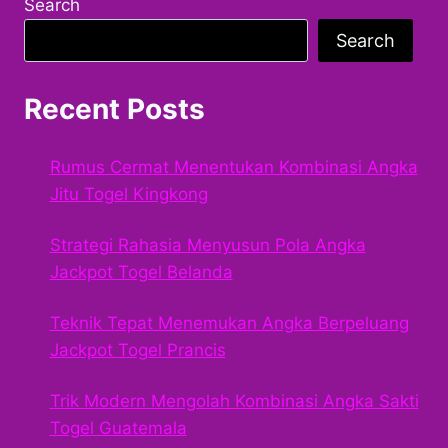
Search
Search
Recent Posts
Rumus Cermat Menentukan Kombinasi Angka
Jitu Togel Kingkong
Strategi Rahasia Menyusun Pola Angka
Jackpot Togel Belanda
Teknik Tepat Menemukan Angka Berpeluang
Jackpot Togel Prancis
Trik Modern Mengolah Kombinasi Angka Sakti
Togel Guatemala