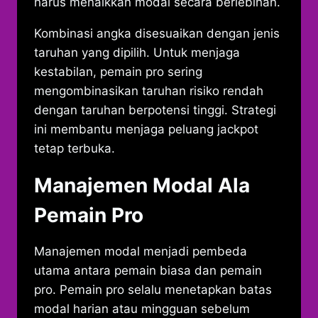
harus menaikkan modal secara berlebihan.
Kombinasi angka disesuaikan dengan jenis
taruhan yang dipilih. Untuk menjaga
kestabilan, pemain pro sering
mengombinasikan taruhan risiko rendah
dengan taruhan berpotensi tinggi. Strategi
ini membantu menjaga peluang jackpot
tetap terbuka.
Manajemen Modal Ala
Pemain Pro
Manajemen modal menjadi pembeda
utama antara pemain biasa dan pemain
pro. Pemain pro selalu menetapkan batas
modal harian atau mingguan sebelum