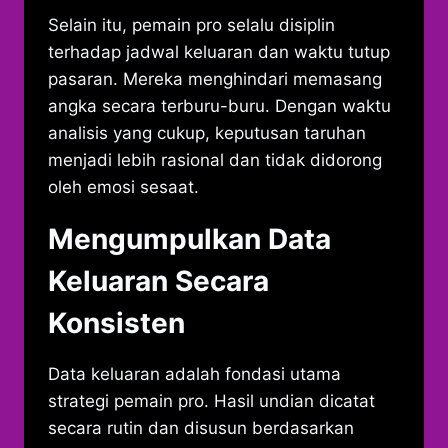
Selain itu, pemain pro selalu disiplin
terhadap jadwal keluaran dan waktu tutup
pasaran. Mereka menghindari memasang
angka secara terburu-buru. Dengan waktu
analisis yang cukup, keputusan taruhan
menjadi lebih rasional dan tidak didorong
oleh emosi sesaat.
Mengumpulkan Data
Keluaran Secara
Konsisten
Data keluaran adalah fondasi utama
strategi pemain pro. Hasil undian dicatat
secara rutin dan disusun berdasarkan