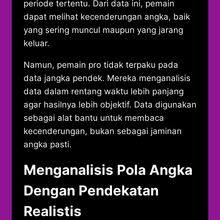
periode tertentu. Dari data ini, pemain
dapat melihat kecenderungan angka, baik
yang sering muncul maupun yang jarang
keluar.
Namun, pemain pro tidak terpaku pada
data jangka pendek. Mereka menganalisis
data dalam rentang waktu lebih panjang
agar hasilnya lebih objektif. Data digunakan
sebagai alat bantu untuk membaca
kecenderungan, bukan sebagai jaminan
angka pasti.
Menganalisis Pola Angka
Dengan Pendekatan
Realistis