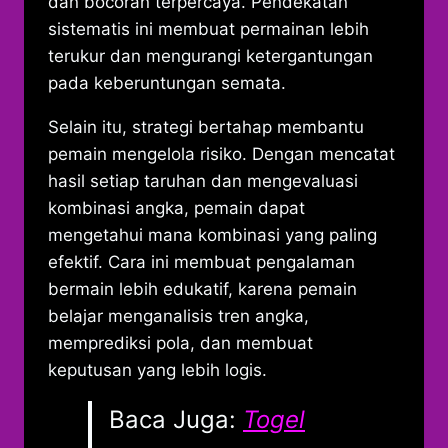
dan bocoran terpercaya. Pendekatan
sistematis ini membuat permainan lebih
terukur dan mengurangi ketergantungan
pada keberuntungan semata.
Selain itu, strategi bertahap membantu
pemain mengelola risiko. Dengan mencatat
hasil setiap taruhan dan mengevaluasi
kombinasi angka, pemain dapat
mengetahui mana kombinasi yang paling
efektif. Cara ini membuat pengalaman
bermain lebih edukatif, karena pemain
belajar menganalisis tren angka,
memprediksi pola, dan membuat
keputusan yang lebih logis.
Baca Juga:
Togel