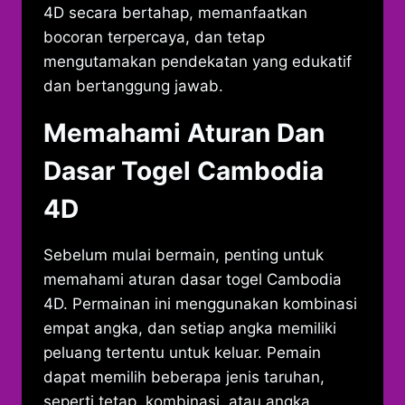
4D secara bertahap, memanfaatkan
bocoran terpercaya, dan tetap
mengutamakan pendekatan yang edukatif
dan bertanggung jawab.
Memahami Aturan Dan
Dasar Togel Cambodia
4D
Sebelum mulai bermain, penting untuk
memahami aturan dasar togel Cambodia
4D. Permainan ini menggunakan kombinasi
empat angka, dan setiap angka memiliki
peluang tertentu untuk keluar. Pemain
dapat memilih beberapa jenis taruhan,
seperti tetap, kombinasi, atau angka