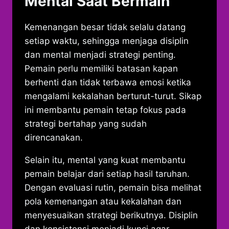
Mental Saat Bermain
Kemenangan besar tidak selalu datang
setiap waktu, sehingga menjaga disiplin
dan mental menjadi strategi penting.
Pemain perlu memiliki batasan kapan
berhenti dan tidak terbawa emosi ketika
mengalami kekalahan berturut-turut. Sikap
ini membantu pemain tetap fokus pada
strategi bertahap yang sudah
direncanakan.
Selain itu, mental yang kuat membantu
pemain belajar dari setiap hasil taruhan.
Dengan evaluasi rutin, pemain bisa melihat
pola kemenangan atau kekalahan dan
menyesuaikan strategi berikutnya. Disiplin