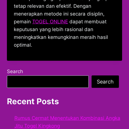
tetap relevan dan efektif. Dengan
menerapkan metode ini secara disiplin,
pemain
TOGEL ONLINE
dapat membuat
keputusan yang lebih rasional dan
meningkatkan kemungkinan meraih hasil
optimal.
Search
Search
Recent Posts
Rumus Cermat Menentukan Kombinasi Angka
Jitu Togel Kingkong