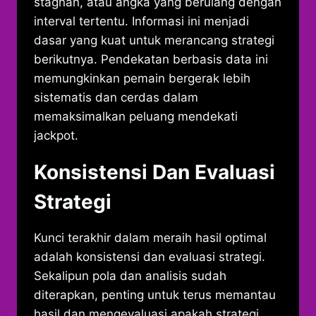
stagnan, atau angka yang berulang dengan
interval tertentu. Informasi ini menjadi
dasar yang kuat untuk merancang strategi
berikutnya. Pendekatan berbasis data ini
memungkinkan pemain bergerak lebih
sistematis dan cerdas dalam
memaksimalkan peluang mendekati
jackpot.
Konsistensi Dan Evaluasi
Strategi
Kunci terakhir dalam meraih hasil optimal
adalah konsistensi dan evaluasi strategi.
Sekalipun pola dan analisis sudah
diterapkan, penting untuk terus memantau
hasil dan mengevaluasi apakah strategi