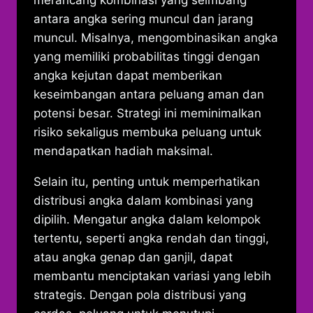
merancang kombinasi yang seimbang
antara angka sering muncul dan jarang
muncul. Misalnya, mengombinasikan angka
yang memiliki probabilitas tinggi dengan
angka kejutan dapat memberikan
keseimbangan antara peluang aman dan
potensi besar. Strategi ini meminimalkan
risiko sekaligus membuka peluang untuk
mendapatkan hadiah maksimal.
Selain itu, penting untuk memperhatikan
distribusi angka dalam kombinasi yang
dipilih. Mengatur angka dalam kelompok
tertentu, seperti angka rendah dan tinggi,
atau angka genap dan ganjil, dapat
membantu menciptakan variasi yang lebih
strategis. Dengan pola distribusi yang