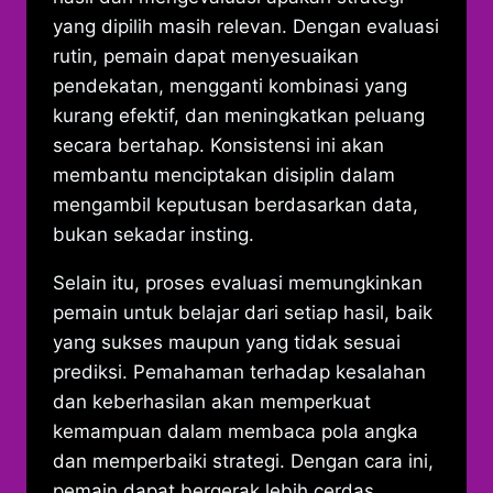
yang dipilih masih relevan. Dengan evaluasi
rutin, pemain dapat menyesuaikan
pendekatan, mengganti kombinasi yang
kurang efektif, dan meningkatkan peluang
secara bertahap. Konsistensi ini akan
membantu menciptakan disiplin dalam
mengambil keputusan berdasarkan data,
bukan sekadar insting.
Selain itu, proses evaluasi memungkinkan
pemain untuk belajar dari setiap hasil, baik
yang sukses maupun yang tidak sesuai
prediksi. Pemahaman terhadap kesalahan
dan keberhasilan akan memperkuat
kemampuan dalam membaca pola angka
dan memperbaiki strategi. Dengan cara ini,
pemain dapat bergerak lebih cerdas,