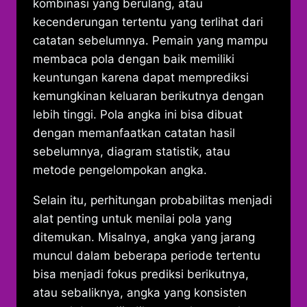
kombinasi yang berulang, atau
kecenderungan tertentu yang terlihat dari
catatan sebelumnya. Pemain yang mampu
membaca pola dengan baik memiliki
keuntungan karena dapat memprediksi
kemungkinan keluaran berikutnya dengan
lebih tinggi. Pola angka ini bisa dibuat
dengan memanfaatkan catatan hasil
sebelumnya, diagram statistik, atau
metode pengelompokan angka.
Selain itu, perhitungan probabilitas menjadi
alat penting untuk menilai pola yang
ditemukan. Misalnya, angka yang jarang
muncul dalam beberapa periode tertentu
bisa menjadi fokus prediksi berikutnya,
atau sebaliknya, angka yang konsisten