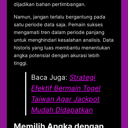
dijadikan bahan pertimbangan.
Namun, jangan terlalu bergantung pada
satu periode data saja. Pemain sukses
mengamati tren dalam periode panjang
untuk menghindari kesalahan analisis. Data
historis yang luas membantu menentukan
angka potensial dengan akurasi lebih
tinggi.
Baca Juga:
Strategi
Efektif Bermain Togel
Taiwan Agar Jackpot
Mudah Didapatkan
Memilih Angka dengan