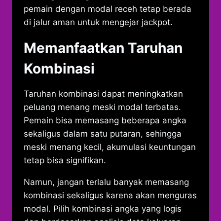
pemain dengan modal receh tetap berada
di jalur aman untuk mengejar jackpot.
Memanfaatkan Taruhan
Kombinasi
Taruhan kombinasi dapat meningkatkan
peluang menang meski modal terbatas.
Pemain bisa memasang beberapa angka
sekaligus dalam satu putaran, sehingga
meski menang kecil, akumulasi keuntungan
tetap bisa signifikan.
Namun, jangan terlalu banyak memasang
kombinasi sekaligus karena akan menguras
modal. Pilih kombinasi angka yang logis