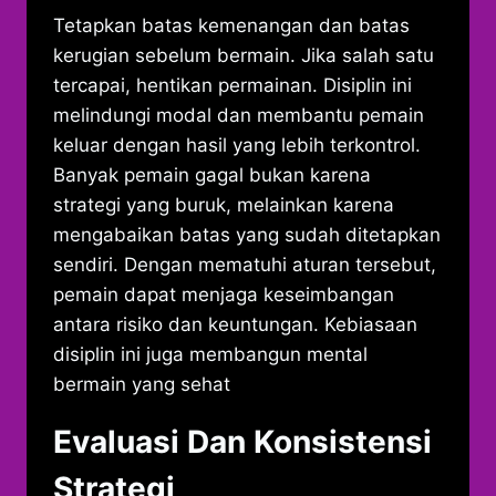
Tetapkan batas kemenangan dan batas
kerugian sebelum bermain. Jika salah satu
tercapai, hentikan permainan. Disiplin ini
melindungi modal dan membantu pemain
keluar dengan hasil yang lebih terkontrol.
Banyak pemain gagal bukan karena
strategi yang buruk, melainkan karena
mengabaikan batas yang sudah ditetapkan
sendiri. Dengan mematuhi aturan tersebut,
pemain dapat menjaga keseimbangan
antara risiko dan keuntungan. Kebiasaan
disiplin ini juga membangun mental
bermain yang sehat
Evaluasi Dan Konsistensi
Strategi