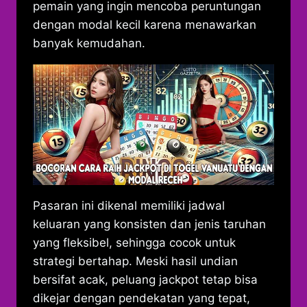
pemain yang ingin mencoba peruntungan
dengan modal kecil karena menawarkan
banyak kemudahan.
Pasaran ini dikenal memiliki jadwal
keluaran yang konsisten dan jenis taruhan
yang fleksibel, sehingga cocok untuk
strategi bertahap. Meski hasil undian
bersifat acak, peluang jackpot tetap bisa
dikejar dengan pendekatan yang tepat,