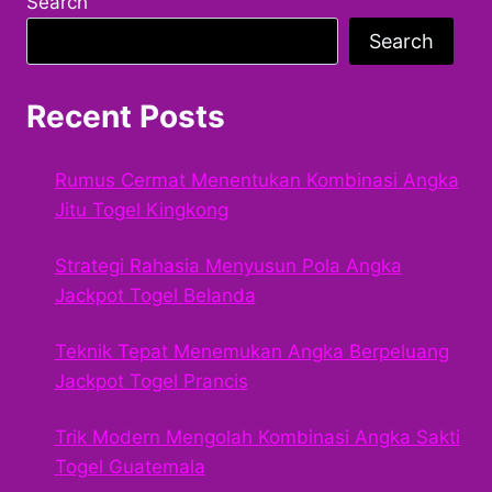
Search
Search
Recent Posts
Rumus Cermat Menentukan Kombinasi Angka
Jitu Togel Kingkong
Strategi Rahasia Menyusun Pola Angka
Jackpot Togel Belanda
Teknik Tepat Menemukan Angka Berpeluang
Jackpot Togel Prancis
Trik Modern Mengolah Kombinasi Angka Sakti
Togel Guatemala