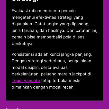
Evaluasi rutin membantu pemain
mengetahui efektivitas strategi yang
digunakan. Catat angka yang dipasang,
jenis taruhan, dan hasilnya. Dari catatan ini,
pemain bisa memperbaiki pola di sesi
berikutnya.
Konsistensi adalah kunci jangka panjang.
Dengan strategi sederhana, pengelolaan
modal disiplin, serta evaluasi
berkelanjutan, peluang meraih jackpot di
Togel Vanuatu
tetap terbuka meski
dimainkan dengan modal receh.